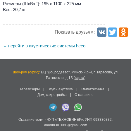
Размеры (ШхВхГ): 195 x 1100 x 325 мм
Вес: 20,7 кг
Показать друзьям:
перейти в акустические системы heco
←
Шоу-рум (офис):
БЦ "Добродеево",
Минский р-н, п.Тарасово, ул.
Ратомская, д.1Б
(
карта
)
Телевизоры
|
Звук и акустика
|
Климатехника
|
Дом, сад, стройка
|
О магазине
Оказание услуг -
ЧУП «ТЕХНОВИНЕР»
,
УНП 693330332
,
aladim301080@gmail.com