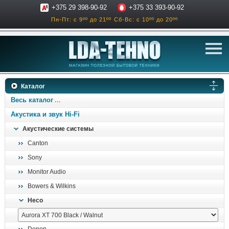
+375 29 398-90-92
+375 33 393-90-92
Пн-Пт: с 9ºº до 21ºº
Сб-Вс: с 10ºº до 20ºº
телевизоры
Каталог
аксессуары для тв
Весь каталог
звук и акустика
Акустика и звук Hi-Fi
Акустические системы
ресиверы, усилители
Canton
проигрыватели
Sony
климатехника
Monitor Audio
отопительные котлы
Bowers & Wilkins
дом, сад, стройка
Heco
о нас