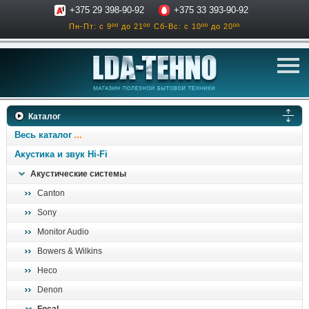
+375 29 398-90-92
+375 33 393-90-92
Пн-Пт: с 9ºº до 21ºº
Сб-Вс: с 10ºº до 20ºº
телевизоры
Каталог
аксессуары для тв
Весь каталог
звук и акустика
Акустика и звук Hi-Fi
Акустические системы
ресиверы, усилители
Canton
проигрыватели
Sony
климатехника
Monitor Audio
отопительные котлы
Bowers & Wilkins
дом, сад, стройка
Heco
Denon
о нас