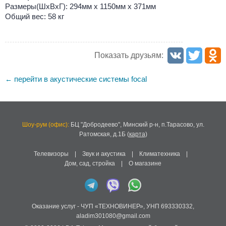
Размеры(ШxВxГ): 294мм x 1150мм x 371мм
Общий вес: 58 кг
Показать друзьям:
перейти в акустические системы focal
←
Шоу-рум (офис):
БЦ "Добродеево",
Минский р-н, п.Тарасово, ул.
Ратомская, д.1Б
(
карта
)
Телевизоры
|
Звук и акустика
|
Климатехника
|
Дом, сад, стройка
|
О магазине
Оказание услуг -
ЧУП «ТЕХНОВИНЕР»
,
УНП 693330332
,
aladim301080@gmail.com