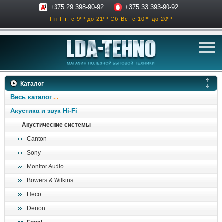
+375 29 398-90-92
+375 33 393-90-92
Пн-Пт: с 9ºº до 21ºº
Сб-Вс: с 10ºº до 20ºº
телевизоры
Каталог
аксессуары для тв
Весь каталог
звук и акустика
Акустика и звук Hi-Fi
Акустические системы
ресиверы, усилители
Canton
проигрыватели
Sony
климатехника
Monitor Audio
отопительные котлы
Bowers & Wilkins
дом, сад, стройка
Heco
Denon
о нас