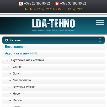
+375 29 398-90-92
+375 33 393-90-92
Пн-Пт: с 9ºº до 21ºº
Сб-Вс: с 10ºº до 20ºº
телевизоры
Каталог
аксессуары для тв
Весь каталог
звук и акустика
Акустика и звук Hi-Fi
Акустические системы
ресиверы, усилители
Canton
проигрыватели
Sony
климатехника
Monitor Audio
отопительные котлы
Bowers & Wilkins
дом, сад, стройка
Heco
Denon
о нас