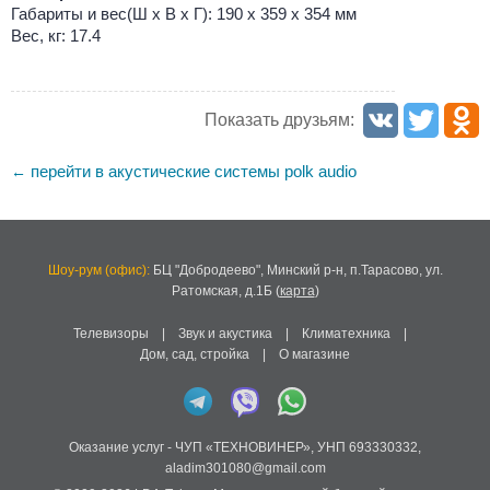
Габариты и вес(Ш х В х Г): 190 х 359 х 354 мм
Вес, кг: 17.4
Показать друзьям:
перейти в акустические системы polk audio
←
Шоу-рум (офис):
БЦ "Добродеево",
Минский р-н, п.Тарасово, ул.
Ратомская, д.1Б
(
карта
)
Телевизоры
|
Звук и акустика
|
Климатехника
|
Дом, сад, стройка
|
О магазине
Оказание услуг -
ЧУП «ТЕХНОВИНЕР»
,
УНП 693330332
,
aladim301080@gmail.com