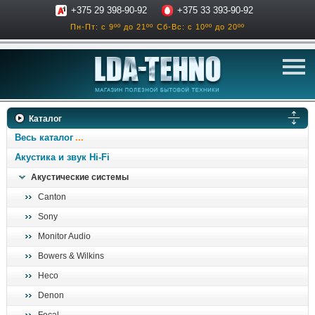
+375 29 398-90-92
+375 33 393-90-92
Пн-Пт: с 9ºº до 21ºº
Сб-Вс: с 10ºº до 20ºº
телевизоры
Каталог
аксессуары для тв
Весь каталог
звук и акустика
Акустика и звук Hi-Fi
Акустические системы
ресиверы, усилители
Canton
проигрыватели
Sony
климатехника
Monitor Audio
отопительные котлы
Bowers & Wilkins
дом, сад, стройка
Heco
Denon
о нас