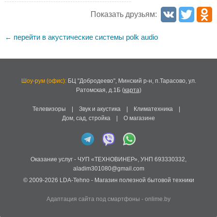
Показать друзьям:
перейти в акустические системы polk audio
←
Шоу-рум (офис):
БЦ "Добродеево",
Минский р-н, п.Тарасово, ул.
Ратомская, д.1Б
(
карта
)
Телевизоры
|
Звук и акустика
|
Климатехника
|
Дом, сад, стройка
|
О магазине
Оказание услуг -
ЧУП «ТЕХНОВИНЕР»
,
УНП 693330332
,
aladim301080@gmail.com
© 2009-2026
LDA-Tehno
- Магазин полезной бытовой техники
Адаптация сайта под смартфоны
-
onlime.by