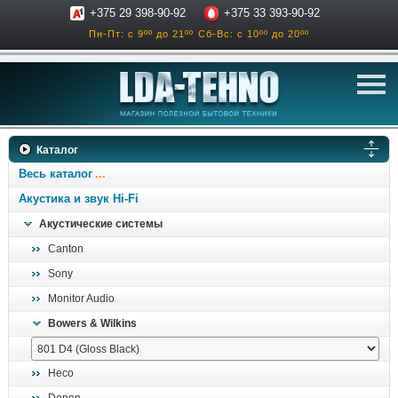
+375 29 398-90-92
+375 33 393-90-92
Пн-Пт: с 9ºº до 21ºº
Сб-Вс: с 10ºº до 20ºº
телевизоры
Каталог
аксессуары для тв
Весь каталог
звук и акустика
Акустика и звук Hi-Fi
Акустические системы
ресиверы, усилители
Canton
проигрыватели
Sony
климатехника
Monitor Audio
отопительные котлы
Bowers & Wilkins
дом, сад, стройка
Heco
о нас