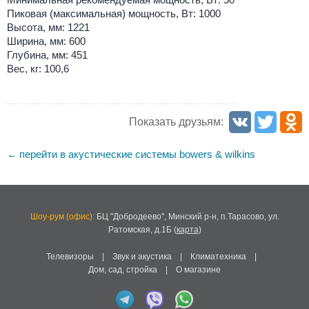
Пиковая (максимальная) мощность, Вт: 1000
Высота, мм: 1221
Ширина, мм: 600
Глубина, мм: 451
Вес, кг: 100,6
Показать друзьям:
перейти в акустические системы bowers & wilkins
←
Шоу-рум (офис):
БЦ "Добродеево",
Минский р-н, п.Тарасово, ул.
Ратомская, д.1Б
(
карта
)
Телевизоры
|
Звук и акустика
|
Климатехника
|
Дом, сад, стройка
|
О магазине