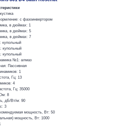
ктеристики
акустика
формление: с фазоинвертором
ика, в дюймах: 1
ика, в дюймах: 5
ика, в дюймах: 7
: купольный
: купольный
: купольный
намика №1: алмаз
ная: Пассивная
инамиков: 1
тота, Гц: 13
миков: 4
стота, Гц: 35000
Ом: 8
ь, дБ/Вт/м: 90
с: 3
комендуемая мощность, Вт: 50
альная) мощность, Вт: 1000
1