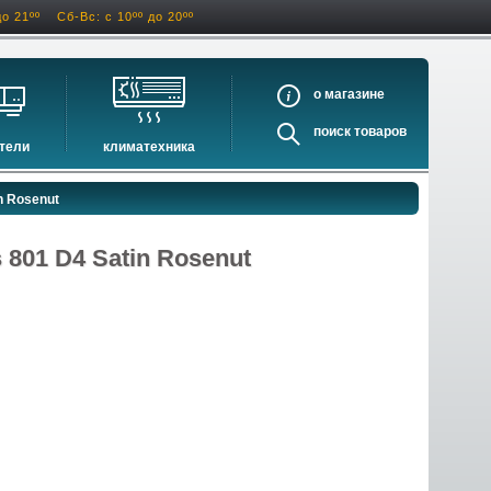
до 21ºº
Сб-Вс: с 10ºº до 20ºº
о
поиск
тели
климатехника
оигрыватели
кондиционеры
n Rosenut
ели виниловых дисков
очистители и увлажнители воздуха
оигрыватели
осушители воздуха
 801 D4 Satin Rosenut
ватели
водонагреватели электрические
водонагреватели газовые
бойлеры косвенного нагрева
инфракрасные обогреватели
баки и ёмкости
автоматика и принадлежности
отопительные котлы