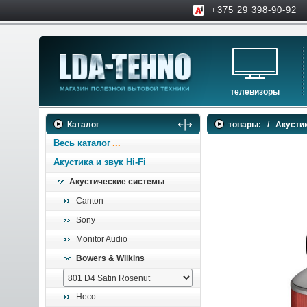
+375 29 398-90-92
телевизоры
телевизоры
Каталог
товары:
/
Акустик
аксессуары для тв
Весь каталог
Акустика и звук Hi-Fi
Акустические системы
Canton
Sony
Monitor Audio
Bowers & Wilkins
Heco