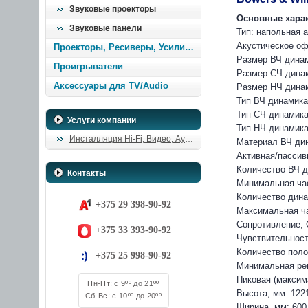
Звуковые проекторы
Основные хара
Звуковые панели
Тип: напольная 
Акустическое о
Проекторы, Ресиверы, Усилители
Размер ВЧ динам
Проигрыватели
Размер СЧ динам
Аксессуары для TV/Audio
Размер НЧ динам
Тип ВЧ динамика
Тип СЧ динамика
Услуги компании
Тип НЧ динамика
Инсталляция Hi-Fi, Видео, Аудио
Материал ВЧ ди
Активная/пассив
Количество ВЧ д
Контакты
Минимальная час
Количество дина
+375 29 398-90-92
Максимальная ча
Сопротивление, 
+375 33 393-90-92
Чувствительност
Количество поло
+375 25 998-90-92
Минимальная ре
Пиковая (максим
Пн-Пт: с 9ºº до 21ºº
Высота, мм: 122
Сб-Вс: с 10ºº до 20ºº
Ширина, мм: 600