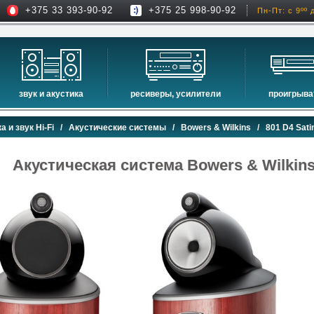
+375 33 393-90-92
+375 25 998-90-92
Пн-Пт: с 9ºº 
звук и акустика
ресиверы, усилители
проигрыва
hi-fi акустика
проекторы
сетевые пр
а и звук Hi-Fi
/
Акустические системы
/
Bowers & Wilkins
/ 801 D4 Sati
музыкальные центры
экраны для проекторов
проигрыват
домашние кинотеатры
интерактивные доски
blu-ray пр
Акустическая система Bowers & Wilkins
сабвуферы
av-ресиверы
cd проигры
встраиваемая акустика
стерео ресиверы
комплекты акустики
усилители
стойки для акустики
преобразователи, накопители и др.
звуковые проекторы
звуковые панели
шумоизоляция