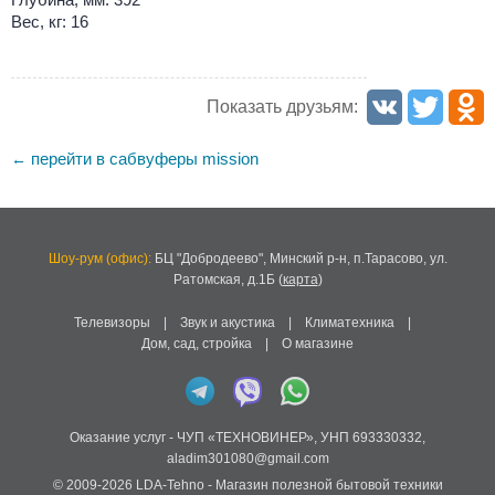
Вес, кг: 16
Показать друзьям:
перейти в сабвуферы mission
←
Шоу-рум (офис):
БЦ "Добродеево",
Минский р-н, п.Тарасово, ул.
Ратомская, д.1Б
(
карта
)
Телевизоры
|
Звук и акустика
|
Климатехника
|
Дом, сад, стройка
|
О магазине
Оказание услуг -
ЧУП «ТЕХНОВИНЕР»
,
УНП 693330332
,
aladim301080@gmail.com
© 2009-2026
LDA-Tehno
- Магазин полезной бытовой техники