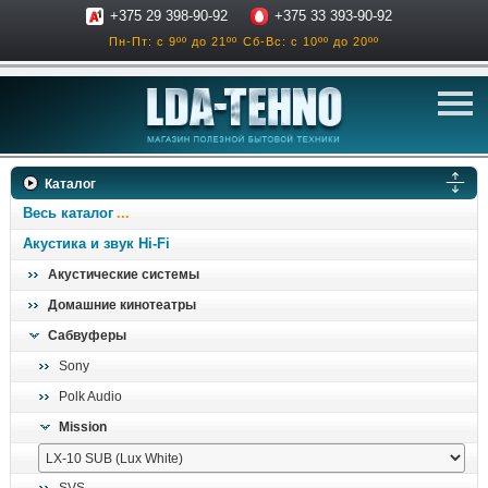
+375 29 398-90-92
+375 33 393-90-92
Пн-Пт: с 9ºº до 21ºº
Сб-Вс: с 10ºº до 20ºº
телевизоры
Каталог
аксессуары для тв
Весь каталог
звук и акустика
Акустика и звук Hi-Fi
Акустические системы
ресиверы, усилители
Домашние кинотеатры
проигрыватели
Сабвуферы
климатехника
Sony
отопительные котлы
Polk Audio
дом, сад, стройка
Mission
о нас