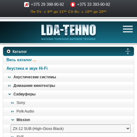
+375 29 398-90-92
+375 33 393-90-92
Пн-Пт: с 9ºº до 21ºº
Сб-Вс: с 10ºº до 20ºº
телевизоры
Каталог
аксессуары для тв
Весь каталог
звук и акустика
Акустика и звук Hi-Fi
Акустические системы
ресиверы, усилители
Домашние кинотеатры
проигрыватели
Сабвуферы
климатехника
Sony
отопительные котлы
Polk Audio
дом, сад, стройка
Mission
о нас