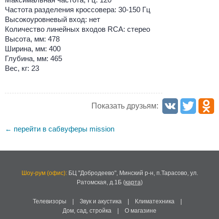
Частота разделения кроссовера: 30-150 Гц
Высокоуровневый вход: нет
Количество линейных входов RCA: стерео
Высота, мм: 478
Ширина, мм: 400
Глубина, мм: 465
Вес, кг: 23
Показать друзьям:
перейти в сабвуферы mission
←
Шоу-рум (офис):
БЦ "Добродеево",
Минский р-н, п.Тарасово, ул.
Ратомская, д.1Б
(
карта
)
Телевизоры
|
Звук и акустика
|
Климатехника
|
Дом, сад, стройка
|
О магазине