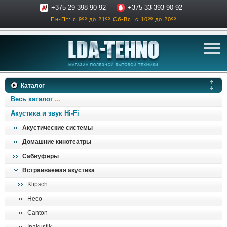
+375 29 398-90-92
+375 33 393-90-92
Пн-Пт: с 9ºº до 21ºº
Сб-Вс: с 10ºº до 20ºº
телевизоры
Каталог
аксессуары для тв
Весь каталог
звук и акустика
Акустика и звук Hi-Fi
Акустические системы
ресиверы, усилители
Домашние кинотеатры
проигрыватели
Сабвуферы
климатехника
Встраиваемая акустика
отопительные котлы
Klipsch
дом, сад, стройка
Heco
Canton
о нас