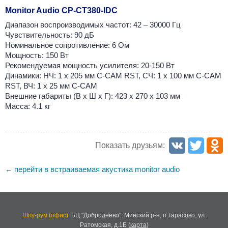
Monitor Audio CP-CT380-IDC
Диапазон воспроизводимых частот: 42 – 30000 Гц
Чувствительность: 90 дБ
Номинальное сопротивление: 6 Ом
Мощность: 150 Вт
Рекомендуемая мощность усилителя: 20-150 Вт
Динамики: НЧ: 1 х 205 мм C-CAM RST, СЧ: 1 х 100 мм C-CAM
RST, ВЧ: 1 х 25 мм C-CAM
Внешние габариты (В х Ш x Г): 423 x 270 х 103 мм
Масса: 4.1 кг
Показать друзьям:
перейти в встраиваемая акустика monitor audio
←
Шоу-рум (офис):
БЦ "Добродеево",
Минский р-н, п.Тарасово, ул.
Ратомская, д.1Б
(
карта
)