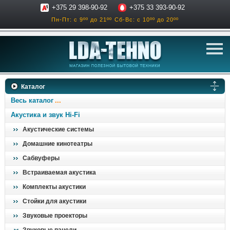
+375 29 398-90-92
+375 33 393-90-92
Пн-Пт: с 9ºº до 21ºº
Сб-Вс: с 10ºº до 20ºº
телевизоры
Каталог
аксессуары для тв
Весь каталог
звук и акустика
Акустика и звук Hi-Fi
Акустические системы
ресиверы, усилители
Домашние кинотеатры
проигрыватели
Сабвуферы
климатехника
Встраиваемая акустика
отопительные котлы
Комплекты акустики
дом, сад, стройка
Стойки для акустики
Звуковые проекторы
о нас