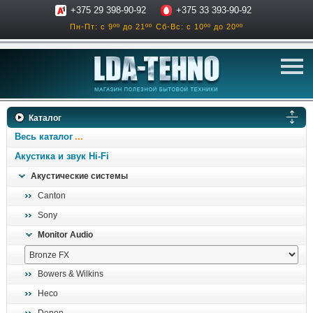
+375 29 398-90-92
+375 33 393-90-92
Пн-Пт: с 9ºº до 21ºº
Сб-Вс: с 10ºº до 20ºº
телевизоры
Каталог
аксессуары для тв
Весь каталог
звук и акустика
Акустика и звук Hi-Fi
Акустические системы
ресиверы, усилители
Canton
проигрыватели
Sony
климатехника
Monitor Audio
отопительные котлы
дом, сад, стройка
Bowers & Wilkins
Heco
о нас