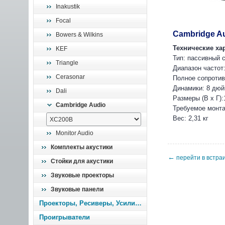
Inakustik
Focal
Cambridge A
Bowers & Wilkins
Технические ха
KEF
Тип: пассивный 
Triangle
Диапазон частот:
Cerasonar
Полное сопротив
Динамики: 8 дюй
Dali
Размеры (В x Г):
Cambridge Audio
Требуемое монта
Вес: 2,31 кг
Monitor Audio
Комплекты акустики
←
перейти в встра
Стойки для акустики
Звуковые проекторы
Звуковые панели
Проекторы, Ресиверы, Усилители
Проигрыватели