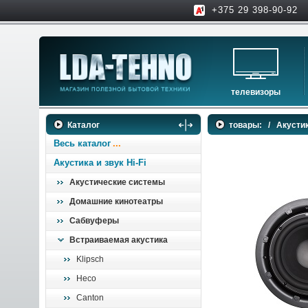
+375 29 398-90-92
телевизоры
телевизоры
Каталог
товары:
/
Акустик
аксессуары для тв
Весь каталог
Акустика и звук Hi-Fi
Акустические системы
Домашние кинотеатры
Сабвуферы
Встраиваемая акустика
Klipsch
Heco
Canton