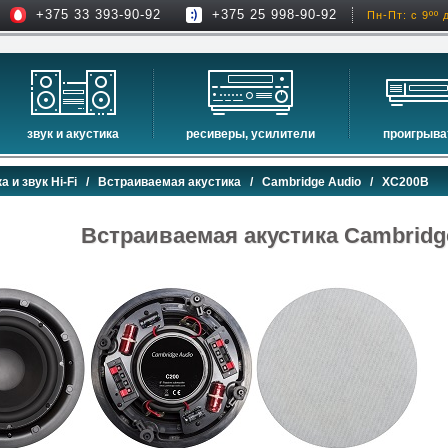
+375 33 393-90-92
+375 25 998-90-92
Пн-Пт: с 9ºº 
звук и акустика
ресиверы, усилители
проигрыва
hi-fi акустика
проекторы
сетевые пр
а и звук Hi-Fi
/
Встраиваемая акустика
/
Cambridge Audio
/ XC200B
музыкальные центры
экраны для проекторов
проигрыват
домашние кинотеатры
интерактивные доски
blu-ray пр
Встраиваемая акустика Cambridg
сабвуферы
av-ресиверы
cd проигры
встраиваемая акустика
стерео ресиверы
комплекты акустики
усилители
стойки для акустики
преобразователи, накопители и др.
звуковые проекторы
звуковые панели
шумоизоляция