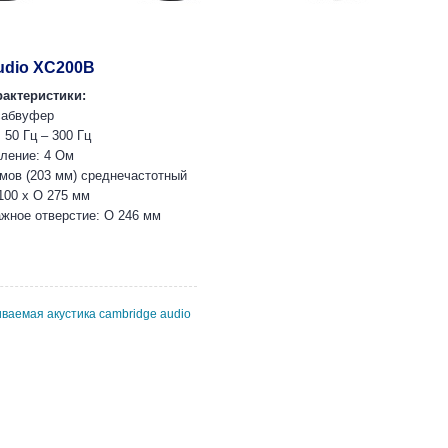
udio XC200B
рактеристики:
сабвуфер
 50 Гц – 300 Гц
ление: 4 Ом
мов (203 мм) среднечастотный
100 x O 275 мм
жное отверстие: O 246 мм
иваемая акустика cambridge audio