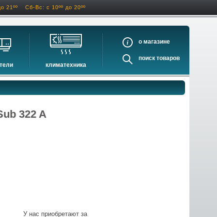
до 21ºº
Сб-Вс: с 10ºº до 20ºº
о
поиск
тели
климатехника
оигрыватели
кондиционеры
ели виниловых дисков
очистители и увлажнители воздуха
оигрыватели
осушители воздуха
ub 322 A
ватели
водонагреватели электрические
водонагреватели газовые
бойлеры косвенного нагрева
инфракрасные обогреватели
баки и ёмкости
автоматика и принадлежности
отопительные котлы
У нас приобретают за