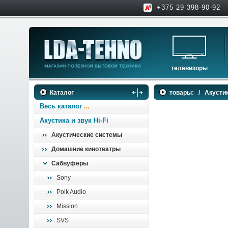
+375 29 398-90-92
телевизоры
телевизоры
Каталог
товары:
/
Акустик
аксессуары для тв
Весь каталог
Акустика и звук Hi-Fi
Акустические системы
Домашние кинотеатры
Сабвуферы
Sony
Polk Audio
Mission
SVS