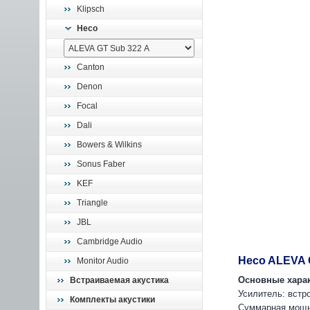
Klipsch
Heco
Canton
Denon
Focal
Dali
Bowers & Wilkins
Sonus Faber
KEF
Triangle
JBL
Cambridge Audio
Heco ALEVA 
Monitor Audio
Основные харак
Встраиваемая акустика
Усилитель: встр
Комплекты акустики
Суммарная мощн