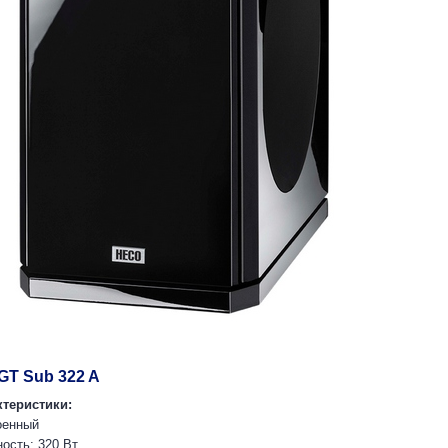
GT Sub 322 A
теристики:
оенный
ость: 320 Вт