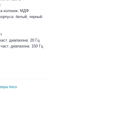
z
са колонок: МДФ
корпуса: белый, черный
Вт
аст. диапазона: 20 Гц
част. диапазона: 150 Гц
феры heco