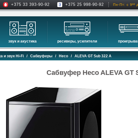
+375 33 393-90-92
+375 25 998-90-92
Пн-Пт: с 9ºº 
звук и акустика
ресиверы, усилители
проигрыва
hi-fi акустика
проекторы
сетевые пр
а и звук Hi-Fi
/
Сабвуферы
/
Heco
/ ALEVA GT Sub 322 A
музыкальные центры
экраны для проекторов
проигрыват
домашние кинотеатры
интерактивные доски
blu-ray пр
Сабвуфер Heco ALEVA GT S
сабвуферы
av-ресиверы
cd проигры
встраиваемая акустика
стерео ресиверы
комплекты акустики
усилители
стойки для акустики
преобразователи, накопители и др.
звуковые проекторы
звуковые панели
шумоизоляция