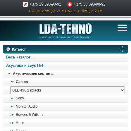
+375 29 398-90-92
+375 33 393-90-92
Пн-Пт: с 9ºº до 21ºº
Сб-Вс: с 10ºº до 20ºº
телевизоры
Каталог
аксессуары для тв
Весь каталог
звук и акустика
Акустика и звук Hi-Fi
Акустические системы
ресиверы, усилители
Canton
проигрыватели
климатехника
Sony
отопительные котлы
Monitor Audio
дом, сад, стройка
Bowers & Wilkins
Heco
о нас