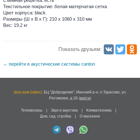
Съемная решетка: есть
Текстильное покрытие: белая матерчатая сетка
Цвет корпуса: black
Размеры (Ш х В х Г): 210 x 1060 x 310 мм
Вес: 19.2 кг
Показать друзьям:
перейти в акустические системы canton
←
Шоу-рум (офис):
БЦ "Добродеево",
Минский р-н, п.Тарасово, ул.
Ратомская, д.1Б
(
карта
)
Телевизоры
|
Звук и акустика
|
Климатехника
|
Дом, сад, стройка
|
О магазине