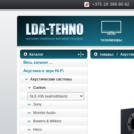
+375 29 398-90-92
телевизоры
телевизоры
Каталог
товары:
/
Акустик
аксессуары для тв
Весь каталог
Акустика и звук Hi-Fi
Акустические системы
Canton
Sony
Monitor Audio
Bowers & Wilkins
Heco