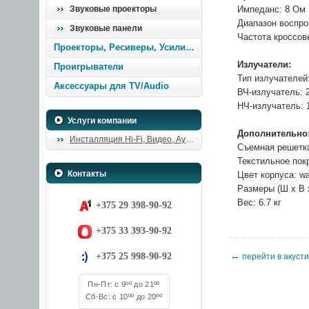
Звуковые проекторы
Импеданс: 8 Ом
Диапазон воспро
Звуковые панели
Частота кроссове
Проекторы, Ресиверы, Усилители
Излучатели:
Проигрыватели
Тип излучателей
Аксессуары для TV/Audio
ВЧ-излучатель: 
НЧ-излучатель: 
Услуги компании
Дополнительно
Инсталляция Hi-Fi, Видео, Аудио
Съемная решетка
Текстильное пок
Контакты
Цвет корпуса: wa
Размеры (Ш х В х
Вес: 6.7 кг
+375 29 398-90-92
+375 33 393-90-92
←
+375 25 998-90-92
перейти в акуст
Пн-Пт: с 9ºº до 21ºº
Сб-Вс: с 10ºº до 20ºº