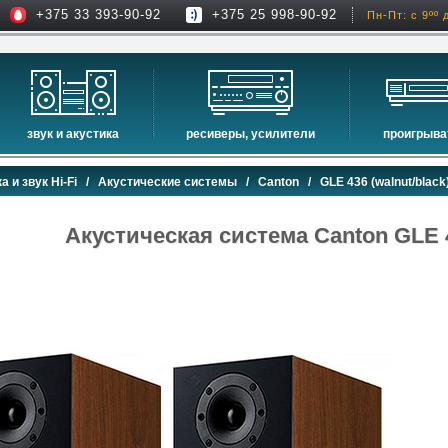
+375 33 393-90-92
+375 25 998-90-92
Пн-Пт: с 9ºº 
звук и акустика
ресиверы, усилители
проигрыва
hi-fi акустика
проекторы
сетевые пр
а и звук Hi-Fi
/
Акустические системы
/
Canton
/ GLE 436 (walnut/black
музыкальные центры
экраны для проекторов
проигрыват
домашние кинотеатры
интерактивные доски
blu-ray пр
Акустическая система Canton GLE 4
сабвуферы
av-ресиверы
cd проигры
встраиваемая акустика
стерео ресиверы
комплекты акустики
усилители
стойки для акустики
преобразователи, накопители и др.
звуковые проекторы
звуковые панели
шумоизоляция