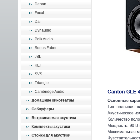
Denon
Focal
Dali
Dynaudio
Polk Audio
Sonus Faber
JBL
KEF
SVS
Triangle
Canton GLE 4
Cambridge Audio
Домашние кинотеатры
Основные харак
Тип: полочная, 
Сабвуферы
Акустическое из
Встраиваемая акустика
Количество поло
Мощность: 90 Вт
Комплекты акустики
Максимальная м
Стойки для акустики
Чувствительност