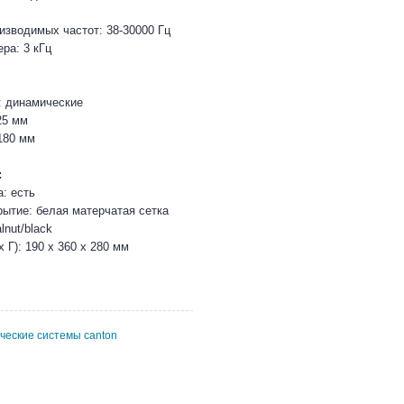
изводимых частот: 38-30000 Гц
ра: 3 кГц
: динамические
25 мм
180 мм
:
: есть
рытие: белая матерчатая сетка
lnut/black
 Г): 190 x 360 x 280 мм
ические системы canton