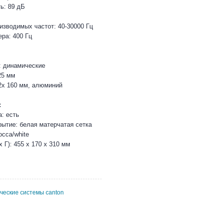
ь: 89 дБ
изводимых частот: 40-30000 Гц
ра: 400 Гц
: динамические
25 мм
2х 160 мм, алюминий
:
: есть
рытие: белая матерчатая сетка
occa/white
 Г): 455 x 170 x 310 мм
ические системы canton