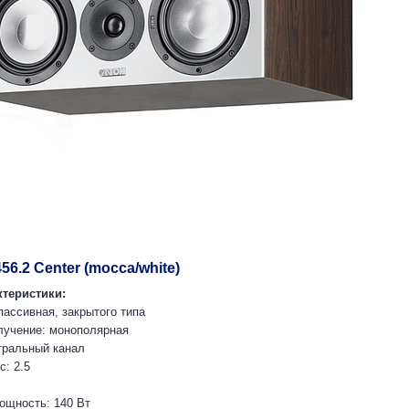
56.2 Center (mocca/white)
теристики:
пассивная, закрытого типа
лучение: монополярная
тральный канал
с: 2.5
ощность: 140 Вт