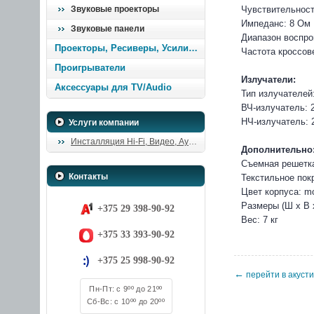
Звуковые проекторы
Чувствительност
Импеданс: 8 Ом
Звуковые панели
Диапазон воспро
Проекторы, Ресиверы, Усилители
Частота кроссове
Проигрыватели
Излучатели:
Аксессуары для TV/Audio
Тип излучателей
ВЧ-излучатель: 
НЧ-излучатель: 
Услуги компании
Инсталляция Hi-Fi, Видео, Аудио
Дополнительно
Съемная решетка
Контакты
Текстильное пок
Цвет корпуса: m
Размеры (Ш х В х
+375 29 398-90-92
Вес: 7 кг
+375 33 393-90-92
+375 25 998-90-92
←
перейти в акуст
Пн-Пт: с 9ºº до 21ºº
Сб-Вс: с 10ºº до 20ºº