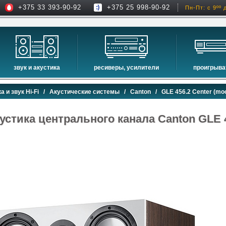
+375 33 393-90-92
+375 25 998-90-92
Пн-Пт: с 9ºº 
звук и акустика
ресиверы, усилители
проигрыва
hi-fi акустика
проекторы
сетевые пр
а и звук Hi-Fi
/
Акустические системы
/
Canton
/ GLE 456.2 Center (moc
музыкальные центры
экраны для проекторов
проигрыват
домашние кинотеатры
интерактивные доски
blu-ray пр
устика центрального канала Canton GLE 4
сабвуферы
av-ресиверы
cd проигры
встраиваемая акустика
стерео ресиверы
комплекты акустики
усилители
стойки для акустики
преобразователи, накопители и др.
звуковые проекторы
звуковые панели
шумоизоляция