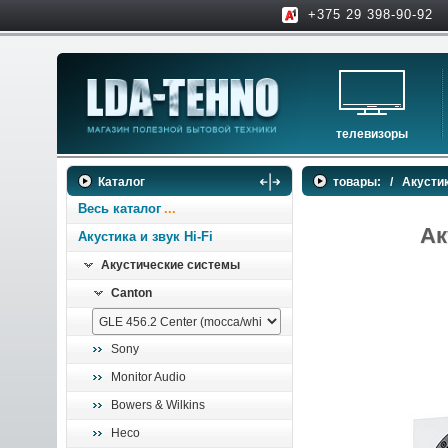
+375 29 398-90-92
телевизоры
телевизоры
Каталог
товары:
/
Акустик
аксессуары для тв
Весь каталог
Ак
Акустика и звук Hi-Fi
Акустические системы
Canton
Sony
Monitor Audio
Bowers & Wilkins
Heco