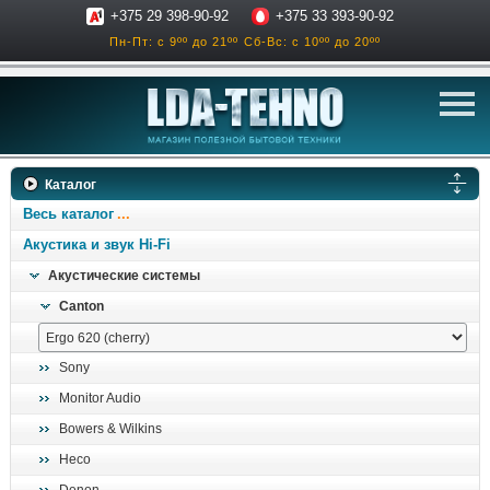
+375 29 398-90-92
+375 33 393-90-92
Пн-Пт: с 9ºº до 21ºº
Сб-Вс: с 10ºº до 20ºº
телевизоры
Каталог
аксессуары для тв
Весь каталог
звук и акустика
Акустика и звук Hi-Fi
Акустические системы
ресиверы, усилители
Canton
проигрыватели
климатехника
Sony
отопительные котлы
Monitor Audio
дом, сад, стройка
Bowers & Wilkins
Heco
о нас