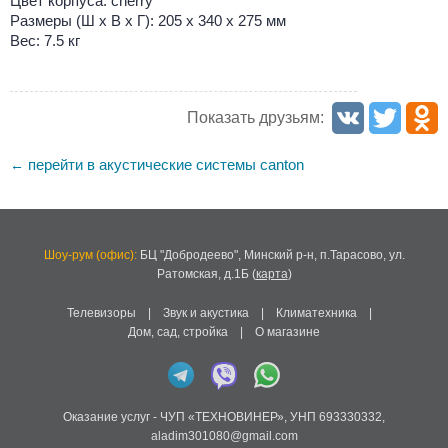
Цвет корпуса: cherry
Размеры (Ш х В х Г): 205 х 340 x 275 мм
Вес: 7.5 кг
Показать друзьям:
перейти в акустические системы canton
←
Шоу-рум (офис):
БЦ "Добродеево",
Минский р-н, п.Тарасово, ул.
Ратомская, д.1Б
(
карта
)
Телевизоры
|
Звук и акустика
|
Климатехника
|
Дом, сад, стройка
|
О магазине
Оказание услуг -
ЧУП «ТЕХНОВИНЕР»
,
УНП 693330332
,
aladim301080@gmail.com