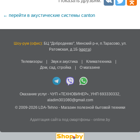
Показать друзьям:
перейти в акустические системы canton
←
Шоу-рум (офис):
БЦ "Добродеево",
Минский р-н, п.Тарасово, ул.
Ратомская, д.1Б
(
карта
)
Телевизоры
|
Звук и акустика
|
Климатехника
|
Дом, сад, стройка
|
О магазине
Оказание услуг -
ЧУП «ТЕХНОВИНЕР»
,
УНП 693330332
,
aladim301080@gmail.com
© 2009-2026
LDA-Tehno
- Магазин полезной бытовой техники
Адаптация сайта под смартфоны
-
onlime.by