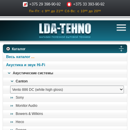
+375 29 398-90-92
+375 33 393-90-92
Пн-Пт: с 9ºº до 21ºº
Сб-Вс: с 10ºº до 20ºº
телевизоры
Каталог
аксессуары для тв
Весь каталог
звук и акустика
Акустика и звук Hi-Fi
Акустические системы
ресиверы, усилители
Canton
проигрыватели
климатехника
Sony
отопительные котлы
Monitor Audio
дом, сад, стройка
Bowers & Wilkins
Heco
о нас