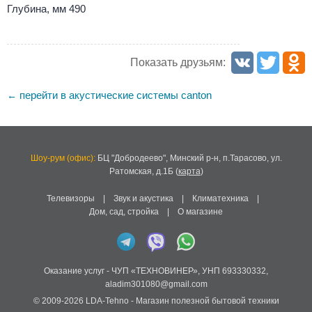
Глубина, мм 490
Показать друзьям:
перейти в акустические системы canton
←
Шоу-рум (офис):
БЦ "Добродеево",
Минский р-н, п.Тарасово, ул.
Ратомская, д.1Б
(
карта
)
Телевизоры
|
Звук и акустика
|
Климатехника
|
Дом, сад, стройка
|
О магазине
Оказание услуг -
ЧУП «ТЕХНОВИНЕР»
,
УНП 693330332
,
aladim301080@gmail.com
© 2009-2026
LDA-Tehno
- Магазин полезной бытовой техники