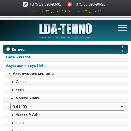
+375 29 398-90-92
+375 33 393-90-92
Пн-Пт: с 9ºº до 21ºº
Сб-Вс: с 10ºº до 20ºº
телевизоры
Каталог
аксессуары для тв
Весь каталог
звук и акустика
Акустика и звук Hi-Fi
Акустические системы
ресиверы, усилители
Canton
проигрыватели
Sony
климатехника
Monitor Audio
отопительные котлы
дом, сад, стройка
Bowers & Wilkins
Heco
о нас