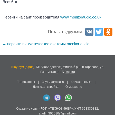
Вес: 6 кг
Перейти на сайт производителя
www.monitoraudio.co.uk
Показать друзьям:
перейти в акустические системы monitor audio
←
Шоу-рум (офис):
БЦ "Добродеево",
Минский р-н, п.Тарасово, ул.
Ратомская, д.1Б
(
карта
)
Телевизоры
|
Звук и акустика
|
Климатехника
|
Дом, сад, стройка
|
О магазине
Оказание услуг -
ЧУП «ТЕХНОВИНЕР»
,
УНП 693330332
,
aladim301080@gmail.com